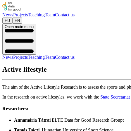
News
Projects
Teaching
Team
Contact us
HU
EN
Open main menu
News
Projects
Teaching
Team
Contact us
Active lifestyle
The aim of the Active Lifestyle Research is to assess the sports and phy
In the research on active lifestyles, we work with the
State Secretaria
Researchers:
Annamária Tátrai
ELTE Data for Good Research Groupt
Tamás Dóczi
, Hungarian University of Sport Science