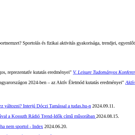
ortnemzet? Sportolás és fizikai aktivitás gyakorisága, trendjei, egye
os, reprezentatív kutatás eredményei"
V. Leisure Tudományos Konferen
a Magyarországon 2024-ben – az Aktív Életmód kutatás eredményei"
Aktí
z változni? Interjú Dóczi Tamással a tudas.hu-n
2024.09.11.
miával a Kossuth Rádió Trend-Idők című műsorában
2024.08.15.
oha nem sportol - Index
2024.06.20.